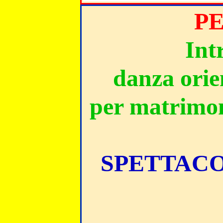
PE
Int
danza orien
per matrimon
SPETTACO